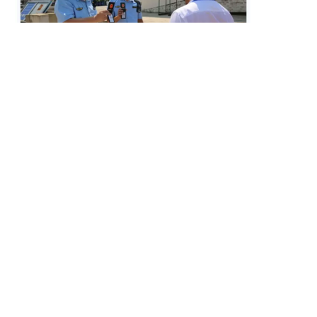
，促进“高质量”
参赛队伍根据现场比武执法检查时收集的证
据，现场制作笔录、撰写调查报告。从违法事实是
否清楚、证据是否确凿、适用法律是否正确、文书
是否规范等方面入手，多角度考察执法人员案卷制
作能力，有效提升执法办案水平。
上一篇: 无
下一篇: 公司被授予中国国家高新技术企业
copyright@2018 meileshi restaurant rights reserved