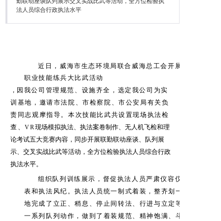
勤联动座谈队列展示交叉实战比武等活动，全方位检验执
法人员综合行政执法水平
近日，威海市生态环境局联合威海总工会开展
职业技能练兵大比武活动
，
因我公司管理规范、设施齐全，选定我公司为实
训基地，
邀请市法院、市检察院、市公安局有关负
责同志观摩指导。本次技能比武共设置现场执法检
查、
现场模拟执法、执法案卷制作、无人机飞检和理
VR
论考试五大竞赛内容，同步开展联勤联动座谈、队列展
示、交叉实战比武等活动，全方位检验执法人员综合行政
执法水平。
组织队列训练展示，督促执法人员严肃仪容仪
表和执法风纪。执法人员统一制式着装，整齐划一
地完成了立正、稍息、停止间转法、行进与立定等
一系列队列动作，做到了着装规范、精神饱满、斗